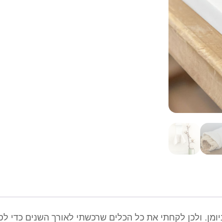
ע
ר
כ
ת
ר
ג
י
ע
ה
ל
ח
ד
ר
ה
ר