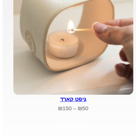
גיפט קארד
טווח
₪
150
–
₪
50
מחירים:
סכום לבחירה
עד