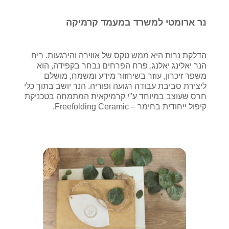
ד
ל
נר ארומטי למשרד במעמד קרמיקה
מ
ש
הדלקת נרות היא ממש טקס של אווירה והירגעות. ריח
ר
הנר יאלינג יאלנג, פרח הפרחים נבחר בקפידה, הוא
משפר זיכרון, עוזר בשיחזור מידע ומשמח, מושלם
ד
ליצירת סביבת עבודה רגועה ופוריה. הנר יושב בתוך כלי
ה
חרס שעוצב במיוחד ע"י קרמיקאית המתמחה בטכניקת
קיפול ייחודית בחימר – Freefolding Ceramic.
ב
י
ת
י