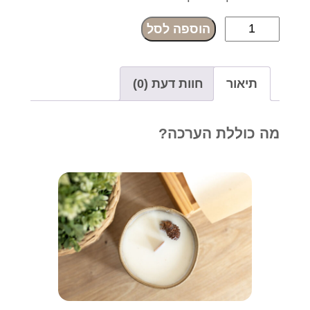
כ
הוספה לסל
מ
ו
תיאור
חוות דעת (0)
ת
ש
ל
מה כוללת הערכה?
ע
ר
כ
ת
מ
י
ק
ו