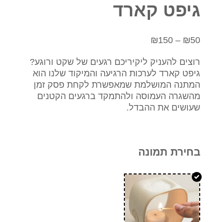
גיפט קארד
ט
₪
150
–
₪
50
ו
רוצים להעניק ליקיריכם רגעים של שקט ורוגע?
ו
גיפט קארד לערכות הרגיעה והמיקוד שלנו הוא
ח
המתנה המושלמת שמאפשרת לקחת פסק זמן
מהשגרה העמוסה ולהתמקד ברגעים הקטנים
מ
שעושים את ההבדל.
ח
י
ר
בחירת תמונה
י
ם
:
₪