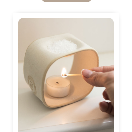
ו
ת
ש
ל
ג
י
פ
ט
ק
א
ר
ד